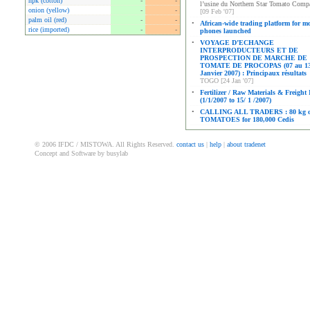
npk (cotton)
-
-
l’usine du Northern Star Tomato Comp
onion (yellow)
-
-
[09 Feb '07]
palm oil (red)
-
-
•
African-wide trading platform for m
rice (imported)
-
-
phones launched
•
VOYAGE D’ECHANGE
INTERPRODUCTEURS ET DE
PROSPECTION DE MARCHE DE
TOMATE DE PROCOPAS (07 au 1
Janvier 2007) : Principaux résultats
TOGO [24 Jan '07]
•
Fertilizer / Raw Materials & Freight
(1/1/2007 to 15/ 1 /2007)
•
CALLING ALL TRADERS : 80 kg o
TOMATOES for 180,000 Cedis
© 2006 IFDC / MISTOWA. All Rights Reserved.
contact us
|
help
|
about tradenet
Concept and Software by busylab