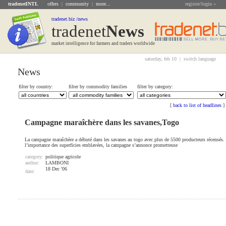
tradenetINTL
offers
|
community
|
more...
register/login »
tradenet.biz /news
tradenet
News
market intelligence for farmers and traders worldwide
saturday, feb 10 |
switch language
News
filter by country:
filter by commodity families
filter by category:
[
back to list of headlines
]
Campagne maraîchère dans les savanes,Togo
La campagne maraîchère a débuté dans les savanes au togo avec plus de 5500 producteurs récensés.
l’importance des superficies emblavées, la campagne s’annonce prometteuse
category:
politique agricole
author:
LAMBONI
18 Dec '06
date: