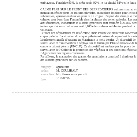
emblavures, l’arachide 93%, le niébé grain 92%, le riz pluvial 81% et le foni
CALME PLAT SUR LE FRONT DES DEPREDATEURS cultures sont au sta
maturation-récolte pour les cultures pluviales, montaison-épiaison pour le riz 
submersion, épiaison-maturation pour le riz irrigué. L’aspect des champs et l’é
cultures sont bons dans l’ensemble dans la plupart des zones agricoles. Les per
aux sécheresses, inondations et oiseaux granivores sont estimées à 26.865 hect
toutes spéculations confondues soit 0,64% des surfaces emblavées pendant la
campagne.
Le front des déprédateurs est resté calme, mais l’alerte est maintenue concernan
criquet pèlerin. La situation du criquet pèlerin est restée calme pendant le moi
la présence signalée d’essaims en Mauritanie le mois dernier. Un dispositif de
surveillance et d’intervention a déployé sur le terrain par l’Unité nationale de l
contre le criquet pèlerin (UNCLP). Ce dispositif est renforcé par les pools de
surveillance de l’Office de la protection des végétaux et des directions régional
l’Agriculture des régions concernées.
Par ailleurs, la maturation des graines des graminées a contribué à diminuer la
des oiseaux granivores sur les cultures.
category:
agriculture
author:
M. COULIBALY
source link:
http://www.essor.gov.ml/
14 Nov '06
date: