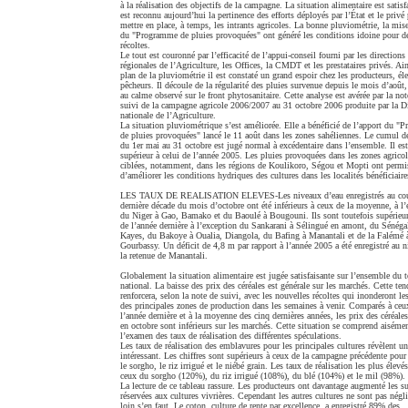
à la réalisation des objectifs de la campagne. La situation alimentaire est satisfa
est reconnu aujourd’hui la pertinence des efforts déployés par l’État et le privé
mettre en place, à temps, les intrants agricoles. La bonne pluviométrie, la mis
du "Programme de pluies provoquées" ont généré les conditions idoine pour d
récoltes.
Le tout est couronné par l’efficacité de l’appui-conseil fourni par les directions
régionales de l’Agriculture, les Offices, la CMDT et les prestataires privés. Ai
plan de la pluviométrie il est constaté un grand espoir chez les producteurs, éle
pêcheurs. Il découle de la régularité des pluies survenue depuis le mois d’août
au calme observé sur le front phytosanitaire. Cette analyse est avérée par la not
suivi de la campagne agricole 2006/2007 au 31 octobre 2006 produite par la D
nationale de l’Agriculture.
La situation pluviométrique s’est améliorée. Elle a bénéficié de l’apport du 
de pluies provoquées" lancé le 11 août dans les zones sahéliennes. Le cumul d
du 1er mai au 31 octobre est jugé normal à excédentaire dans l’ensemble. Il est
supérieur à celui de l’année 2005. Les pluies provoquées dans les zones agricol
ciblées, notamment, dans les régions de Koulikoro, Ségou et Mopti ont permi
d’améliorer les conditions hydriques des cultures dans les localités bénéficiaire
LES TAUX DE REALISATION ELEVES-Les niveaux d’eau enregistrés au cour
dernière décade du mois d’octobre ont été inférieurs à ceux de la moyenne, à l’
du Niger à Gao, Bamako et du Baoulé à Bougouni. Ils sont toutefois supérieur
de l’année dernière à l’exception du Sankarani à Sélingué en amont, du Sénéga
Kayes, du Bakoye à Oualia, Diangola, du Bafing à Manantali et de la Falémé 
Gourbassy. Un déficit de 4,8 m par rapport à l’année 2005 a été enregistré au n
la retenue de Manantali.
Globalement la situation alimentaire est jugée satisfaisante sur l’ensemble du te
national. La baisse des prix des céréales est générale sur les marchés. Cette ten
renforcera, selon la note de suivi, avec les nouvelles récoltes qui inonderont l
des principales zones de production dans les semaines à venir. Comparés à ceu
l’année dernière et à la moyenne des cinq dernières années, les prix des céréale
en octobre sont inférieurs sur les marchés. Cette situation se comprend aisémen
l’examen des taux de réalisation des différentes spéculations.
Les taux de réalisation des emblavures pour les principales cultures révèlent un
intéressant. Les chiffres sont supérieurs à ceux de la campagne précédente pour
le sorgho, le riz irrigué et le niébé grain. Les taux de réalisation les plus élevé
ceux du sorgho (120%), du riz irrigué (108%), du blé (104%) et le mil (98%).
La lecture de ce tableau rassure. Les producteurs ont davantage augmenté les su
réservées aux cultures vivrières. Cependant les autres cultures ne sont pas négl
loin s’en faut. Le coton, culture de rente par excellence, a enregistré 89% des