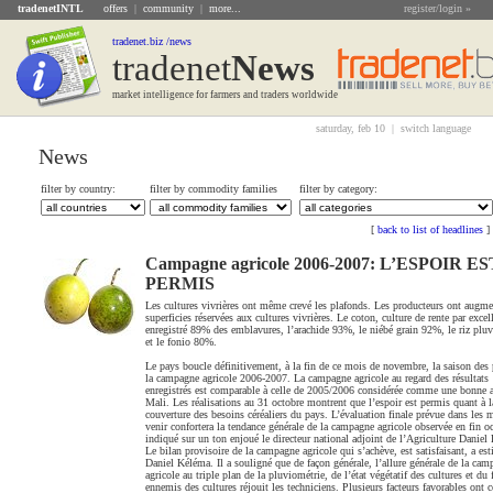
tradenetINTL
offers
|
community
|
more...
register/login »
tradenet.biz /news
tradenet
News
market intelligence for farmers and traders worldwide
saturday, feb 10 |
switch language
News
filter by country:
filter by commodity families
filter by category:
[
back to list of headlines
]
Campagne agricole 2006-2007: L’ESPOIR ES
PERMIS
Les cultures vivrières ont même crevé les plafonds. Les producteurs ont augme
superficies réservées aux cultures vivrières. Le coton, culture de rente par excel
enregistré 89% des emblavures, l’arachide 93%, le niébé grain 92%, le riz plu
et le fonio 80%.
Le pays boucle définitivement, à la fin de ce mois de novembre, la saison des 
la campagne agricole 2006-2007. La campagne agricole au regard des résultats
enregistrés est comparable à celle de 2005/2006 considérée comme une bonne 
Mali. Les réalisations au 31 octobre montrent que l’espoir est permis quant à l
couverture des besoins céréaliers du pays. L’évaluation finale prévue dans les 
venir confortera la tendance générale de la campagne agricole observée en fin oc
indiqué sur un ton enjoué le directeur national adjoint de l’Agriculture Daniel
Le bilan provisoire de la campagne agricole qui s’achève, est satisfaisant, a es
Daniel Kéléma. Il a souligné que de façon générale, l’allure générale de la cam
agricole au triple plan de la pluviométrie, de l’état végétatif des cultures et du 
ennemis des cultures réjouit les techniciens. Plusieurs facteurs favorables ont 