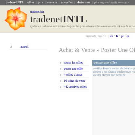
tradenetINTL
offres
|
prix
|
contacts
|
nouvelles
|
alertes sms
|
plus...
register/ouvrir session »
tradenet.biz
tradenet
INTL
système d’informations de marché pour les producteurs et les commercants du monde entie
mercredi, mai 16 |
en
•
fr
•
pt
•
es
acceuil
Achat & Vente
»
Poster Une Of
poster une offre
»
toutes les offres
veuillez fournir autant de détails 
»
poster une offre
propos d’un champ quelconque, veui
»
4 offres d’achat
valider cliquer sur ’terminé’
»
10 offres de vente
»
442 archived offers