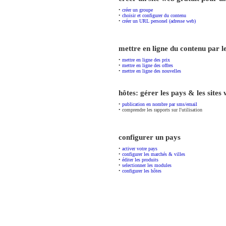
•
créer un groupe
•
choisir et configurer du contenu
•
créer un URL personel (adresse web)
mettre en ligne du contenu par
•
mettre en ligne des prix
•
mettre en ligne des offres
•
mettre en ligne des nouvelles
hôtes: gérer les pays & les sites
•
publication en nombre par sms/email
• comprendre les rapports sur l'utilisation
configurer un pays
•
activer votre pays
•
configurer les marchés & villes
•
éditer les produits
•
selectionner les modules
•
configurer les hôtes