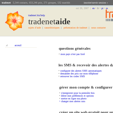
tradenet
5,544 contacts, 653,246 prix, 271 groupes, 532 marchés
inscrire/ouvrir session »
oct 20, 2007 |
en
•
fr
•
pt
•
es
tradenet.biz/help
tradenet
Aide
sujets d’aide
caractéristiques
présentation de tradenet
nous contacter
|
|
|
acceuil
questions générales
•
mon pays n'est pas listé
les SMS & recevoir des alertes 
•
configurer des alertes SMS automatiques
•
demander des prix sur mon téléphone
•
retrouver les codes SMS
gérer mon compte & configurer
•
s'enregistrer pour la première fois
•
éditer mes préférences et options
•
mettre en ligne ma photo
• changer mes alertes sms
créer un site web gratuit pour u