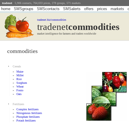
tradenet
5,906 contacts, 764,033 prices, 278 groups, 571 markets
home
SMSgroups
SMScontacts
SMSalerts
offers
prices
markets
tradenet.biz/commodities
tradenet
Commodities
market intelligence for farmers and traders worldwide
commodities
•
Cereals
»
Maize
»
Millet
»
Rice
»
Sorghum
»
Wheat
»
Fonio
»
Oats
•
Fertilizers
»
Complex fertilizers
»
Nitrogenous fertilizers
»
Phosphate fertilizers
»
Potash fertilizers