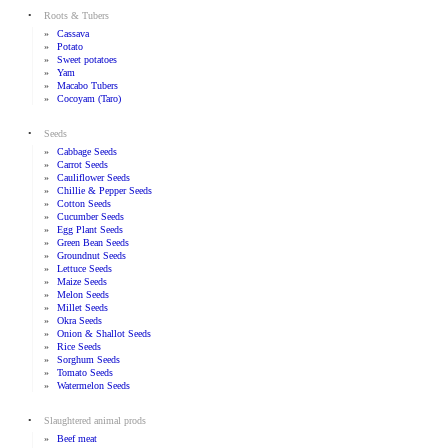
•
Roots & Tubers
»
Cassava
»
Potato
»
Sweet potatoes
»
Yam
»
Macabo Tubers
»
Cocoyam (taro)
•
Seeds
»
Cabbage Seeds
»
Carrot Seeds
»
Cauliflower Seeds
»
Chillie & Pepper Seeds
»
Cotton Seeds
»
Cucumber Seeds
»
Egg Plant Seeds
»
Green Bean Seeds
»
Groundnut Seeds
»
Lettuce Seeds
»
Maize Seeds
»
Melon Seeds
»
Millet Seeds
»
Okra Seeds
»
Onion & Shallot Seeds
»
Rice Seeds
»
Sorghum Seeds
»
Tomato Seeds
»
Watermelon Seeds
•
Slaughtered animal prods
»
Beef meat