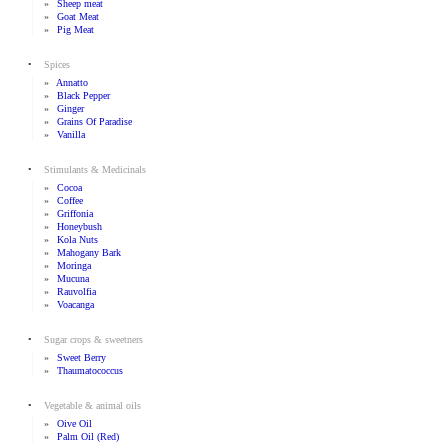
»
Sheep meat
»
Goat Meat
»
Pig Meat
•
Spices
»
Annatto
»
Black Pepper
»
Ginger
»
Grains Of Paradise
»
Vanilla
•
Stimulants & Medicinals
»
Cocoa
»
Coffee
»
Griffonia
»
Honeybush
»
Kola Nuts
»
Mahogany Bark
»
Moringa
»
Mucuna
»
Rauvolfia
»
Voacanga
•
Sugar crops & sweetners
»
Sweet Berry
»
Thaumatococcus
•
Vegetable & animal oils
»
Oive Oil
»
Palm Oil (red)