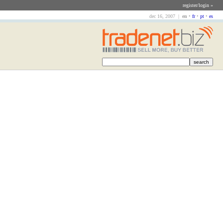
register/login »
dec 16, 2007 |
en
•
fr
•
pt
•
es