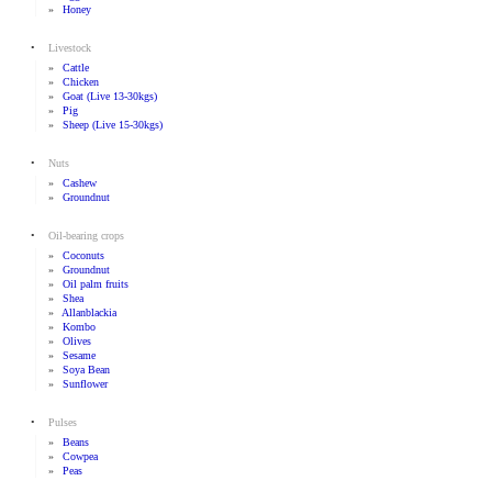
»
Honey
•
Livestock
»
Cattle
»
Chicken
»
Goat (live 13-30kgs)
»
Pig
»
Sheep (live 15-30kgs)
•
Nuts
»
Cashew
»
Groundnut
•
Oil-bearing crops
»
Coconuts
»
Groundnut
»
Oil palm fruits
»
Shea
»
Allanblackia
»
Kombo
»
Olives
»
Sesame
»
Soya Bean
»
Sunflower
•
Pulses
»
Beans
»
Cowpea
»
Peas