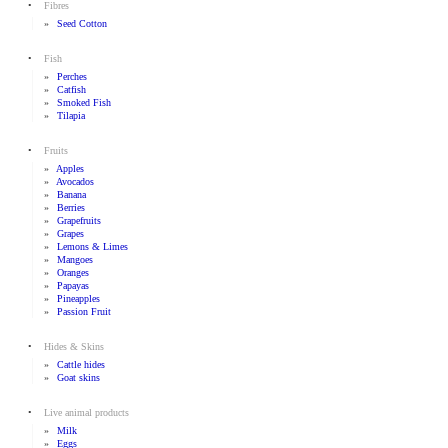
•
Fibres
»
Seed Cotton
•
Fish
»
Perches
»
Catfish
»
Smoked Fish
»
Tilapia
•
Fruits
»
Apples
»
Avocados
»
Banana
»
Berries
»
Grapefruits
»
Grapes
»
Lemons & Limes
»
Mangoes
»
Oranges
»
Papayas
»
Pineapples
»
Passion Fruit
•
Hides & Skins
»
Cattle hides
»
Goat skins
•
Live animal products
»
Milk
»
Eggs