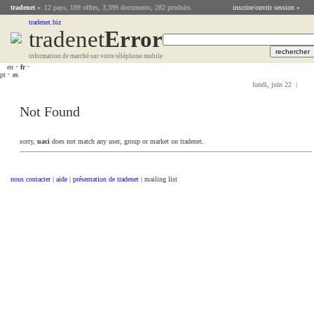
tradenet
»
12 pays, 189 offres, 3,399 documents, 282 produits
inscrire/ouvrir session »
tradenet.biz
tradenet
Error
information de marché sur votre téléphone mobile
en
•
fr
•
pt
•
es
lundi, juin 22 |
Not Found
sorry,
uaci
does not match any user, group or market on tradenet.
nous contacter
|
aide
|
présentation de tradenet
| mailing list