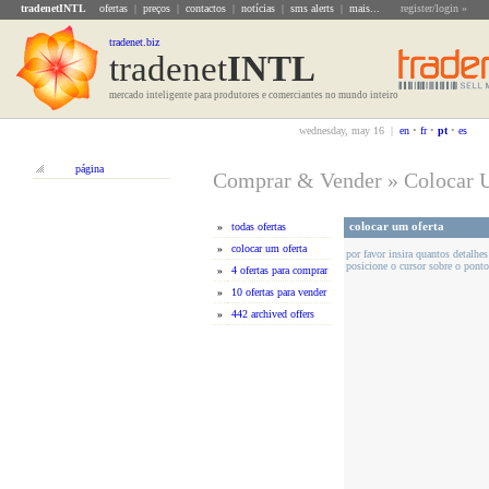
tradenetINTL
ofertas
|
preços
|
contactos
|
notícias
|
sms alerts
|
mais...
register/login »
tradenet.biz
tradenet
INTL
mercado inteligente para produtores e comerciantes no mundo inteiro
wednesday, may 16 |
en
•
fr
•
pt
•
es
página
Comprar & Vender
»
Colocar 
colocar um oferta
»
todas ofertas
»
colocar um oferta
por favor insira quantos detalhes
posicione o cursor sobre o ponto
»
4 ofertas para comprar
»
10 ofertas para vender
»
442 archived offers