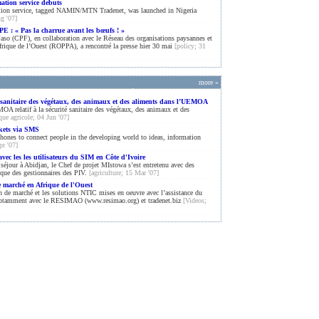
ation service debuts
ion service, tagged NAMIN/MTN Tradenet, was launched in Nigeria
g '07]
E : « Pas la charrue avant les bœufs ! »
so (CPF), en collaboration avec le Réseau des organisations paysannes et
Afrique de l’Ouest (ROPPA), a rencontré la presse hier 30 mai
[policy; 31
more »
té sanitaire des végétaux, des animaux et des aliments dans l’UEMOA
elatif à la sécurité sanitaire des végétaux, des animaux et des
ique agricole; 04 Jun '07]
kets via SMS
phones to connect people in the developing world to ideas, information
pr '07]
vec les les utilisateurs du SIM en Côte d'Ivoire
séjour à Abidjan, le Chef de projet MIstowa s’est entretenu avec des
i que des gestionnaires des PIV.
[agriculture; 15 Mar '07]
e marché en Afrique de l'Ouest
on de marché et les solutions NTIC mises en oeuvre avec l’assistance du
tamment avec le RESIMAO (www.resimao.org) et tradenet.biz
[Videos;