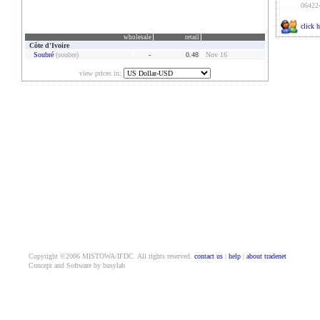
06422
click h
wholesale
retail
Côte d'Ivoire
Soubré
(soubre)
-
0.48
Nov 16
view prices in:
Copyright ©2006 MISTOWA/IFDC. All rights reserved.
contact us
|
help
|
about tradenet
Concept and Software by busylab