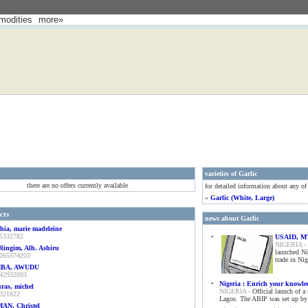
odities
more»
varieties of Garlic
there are no offers currently available
for detailed information about any of
»
Garlic (white, Large)
cts
news about Garlic
hia, marie madeleine
5332782
•
USAID, MTN
NIGERIA -
Ringim, Alh. Ashiru
launched Ni
065574203
trade in Nig
BA, AWUDU
42932093
•
Nigeria : Enrich your knowle
ras, michel
NIGERIA -
Official launch of a
321622
Lagos. The ABIP was set up b
N, Christel