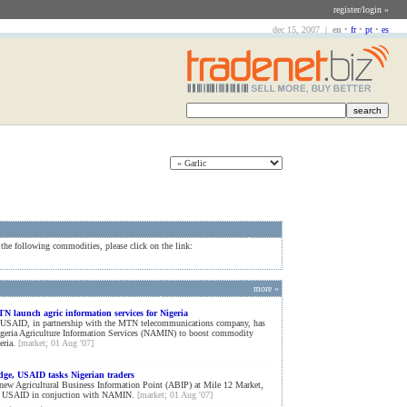
register/login »
dec 15, 2007 |
en
•
fr
•
pt
•
es
 the following commodities, please click on the link:
more »
 launch agric information services for Nigeria
USAID, in partnership with the MTN telecommunications company, has
geria Agriculture Information Services (NAMIN) to boost commodity
eria.
[market; 01 Aug '07]
dge, USAID tasks Nigerian traders
 new Agricultural Business Information Point (ABIP) at Mile 12 Market,
y USAID in conjuction with NAMIN.
[market; 01 Aug '07]