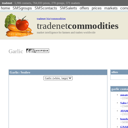
tradenet
5,906 contacts, 764,033 prices, 278 groups, 571 markets
home
SMSgroups
SMScontacts
SMSalerts
offers
prices
markets
comm
tradenet.biz/commodities
tradenet
Commodities
market intelligence for farmers and traders worldwide
Garlic
Garlic: Soubre
offers
garlic conta
•
zonatc
+2250
•
Sabo 
+2348
•
AYAM
+2332
•
hondu
+5038
•
GNAMA